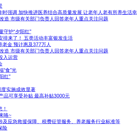
景
时强调 加快推进医养结合高质量发展 让老年人老有所养生活
化改造 市级有关部门负责人回答老年人重点关注问题
守护“夕阳红”
动安排来了！ 五类活动丰富银发生活
老金 预计惠及377万人
化改造 市级有关部门负责人回答老年人重点关注问题
投入运营
会
“食”光
阳红”
金制度实施成效显著
品可享受补贴 最高补贴3000元
愁！
来咯~
 涉及应急救援保障、税费征管服务、养老服务行业标准等
保险