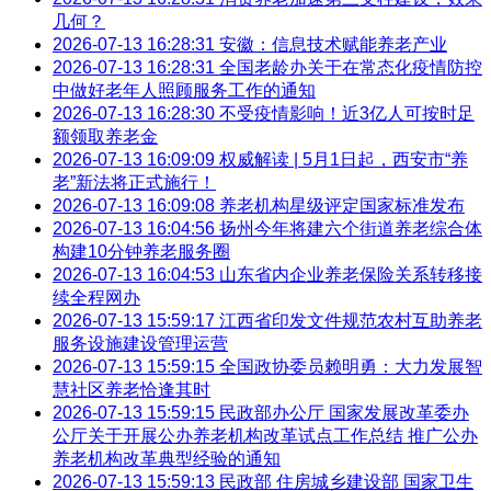
几何？
2026-07-13 16:28:31
安徽：信息技术赋能养老产业
2026-07-13 16:28:31
全国老龄办关于在常态化疫情防控
中做好老年人照顾服务工作的通知
2026-07-13 16:28:30
不受疫情影响！近3亿人可按时足
额领取养老金
2026-07-13 16:09:09
权威解读 | 5月1日起，西安市“养
老”新法将正式施行！
2026-07-13 16:09:08
养老机构星级评定国家标准发布
2026-07-13 16:04:56
扬州今年将建六个街道养老综合体
构建10分钟养老服务圈
2026-07-13 16:04:53
山东省内企业养老保险关系转移接
续全程网办
2026-07-13 15:59:17
江西省印发文件规范农村互助养老
服务设施建设管理运营
2026-07-13 15:59:15
全国政协委员赖明勇：大力发展智
慧社区养老恰逢其时
2026-07-13 15:59:15
民政部办公厅 国家发展改革委办
公厅关于开展公办养老机构改革试点工作总结 推广公办
养老机构改革典型经验的通知
2026-07-13 15:59:13
民政部 住房城乡建设部 国家卫生