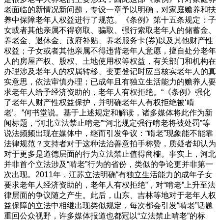
老面临的新情况新问题，专设一章予以明确，对家庭赡养和扶
养中保障老年人权益进行了规范。《条例》第十五条规定：子
女或者其他亲属不得窃取、骗取、强行索取老年人的储蓄金、
养老金、退休金、政府补贴、养老服务卡(券)以及其他财产性
权益；子女或者其他亲属不得违背老年人意愿，擅自处分老年
人的房屋产权、股权、土地使用权等权益，有关部门和机构在
办理涉及老年人的权属转移、变更登记时应当核实老年人的真
实意思，依法审慎办理；已成年且有独立生活能力的赡养人要
求老年人给予经济资助的，老年人有权拒绝。“《条例》强化
了老年人财产性权益保护，并明确老年人有权拒绝被‘啃
老’。”何书堂说。基于上述规定和解读，诸多媒体将此作为新
闻标题，“河北立法禁止啃老”“河北规定强行啃老将被处罚”等
说法频频出现在媒体中，继而引发争议：“啃老”现象能不能靠
法律规范？支持者对于这种法治善意拍手称赞，质疑者却认为
对于更多是道德层面的行为立法禁止值得商榷。事实上，河北
并非首个立法涉及“啃老”行为的省份，类似的争论更并非第一
次出现。2011年，江苏立法明确“有独立生活能力的成年子女
要求老年人经济资助的，老年人有权拒绝”，对“啃老”上升至法
律层面的争议随之产生。此后，山东、吉林等地对于老年人权
益保障的立法中相继出现类似规定，每次都会引发“啃老”话题
重回公众视野，许多媒体报道也都冠以“立法禁止啃老”的标