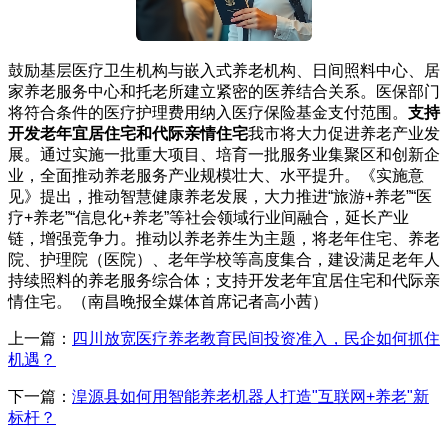
鼓励基层医疗卫生机构与嵌入式养老机构、日间照料中心、居
家养老服务中心和托老所建立紧密的医养结合关系。医保部门
将符合条件的医疗护理费用纳入医疗保险基金支付范围。
支持
开发老年宜居住宅和代际亲情住宅
我市将大力促进养老产业发
展。通过实施一批重大项目、培育一批服务业集聚区和创新企
业，全面推动养老服务产业规模壮大、水平提升。《实施意
见》提出，推动智慧健康养老发展，大力推进“旅游+养老”“医
疗+养老”“信息化+养老”等社会领域行业间融合，延长产业
链，增强竞争力。推动以养老养生为主题，将老年住宅、养老
院、护理院（医院）、老年学校等高度集合，建设满足老年人
持续照料的养老服务综合体；支持开发老年宜居住宅和代际亲
情住宅。（南昌晚报全媒体首席记者高小茜）
上一篇：
四川放宽医疗养老教育民间投资准入，民企如何抓住
机遇？
下一篇：
湟源县如何用智能养老机器人打造"互联网+养老"新
标杆？