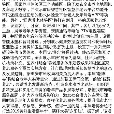
验区、居家养老体验区三个功能区，除了发布全市养老地图以
及养老大数据，并演示重庆智慧社区智慧养老云平台功能外，
市民还能通过互动的形式体验云平台老人及亲属端APP等功
能。另外，“居家养老体验区”将打造别具一格的居家养老场
景，设置客厅、卧室、厨房和卫生间。其中，客厅以“娱乐”为
主题，展示老年大学资源、亲情通话等电信IPTV电视端应
用，并配置智能音箱等互动设备；卧室以“健康”为主题，设置
智能床垫和智能魔镜，分别展示健康数据监测功能和房间环境
监测数据；厨房和卫生间以“便捷”为主题，设置了一系列无障
碍设备供市民体验。本届“老博会”将通过动、静态展示和互动
体验结合的方式，全面展示重庆“居家为基础、社区为依托、
机构为补充、医养相结合”养老服务体系建设成果和社区居家
养老服务全覆盖实施方案，让市民理解和感知智慧养老的形态
及发展趋势。据重庆市民政局相关负责人表示，本届“老博
会”将结合老年人实际需求，通过加强国际间交流，前瞻“智慧
养老”，共话养老发展新趋势，打造高水准养老论坛，组织更
多科技型和实用性兼备的老年产品参展等形式，培塑我市养老
服务品牌，扩大养老服务影响力，激发社会活力的实际步骤，
同时满足老年人多层次、多样化养老服务需求，提升我市老年
人获得感、幸福感、安全感。值得一提的是，本届老博会还将
打造2019美好生活嘉年华，演绎大美“夕阳红”。据了解，该项