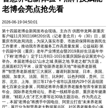
老博会亮点抢先看
2026-06-19 04:50:01
第十四届老博会新闻发布会现场。主办方 供图华龙网-新重庆
客户端11月30日16时20分讯（记者 姜念月）今（30）日，据
重庆市民政局消息，为深入落实市委、市政府保障和改善民生
工作要求，推动我市养老服务工作高质量发展，公益福彩·第
十四届中国（重庆）老年产业博览会暨2019美好生活嘉年华
（下称‘老博会’）定于11月8日-10日在重庆国际会议展览中心
举办。本届老博会以“山水之城 美丽之地 享老之都”为主题，
总展面积3万平米，设置“创新养老新天地”“幸福养老新视
界”“智慧养老新感觉”三大展区，邀请到新加坡、日本、美国、
德国、加拿大、法国、荷兰、比利时、以色列9国，贵州、江
苏、北京、上海、浙江等17余个省市以及辖内29个区县组团
逾七百家企业参展，同期还将举办重庆养老服务智库专家首届
年会、国际养老先锋论坛、养老一线精萃会群、重庆老年健康
讲座、“精彩人生”才艺大赛等近30场主题活动。作为亮点之
一，本届“老博会”将携手中国电信、阿里云打造“未来养老展
厅”，展厅分为智慧养老大数据展示区、社区养老服务中心体