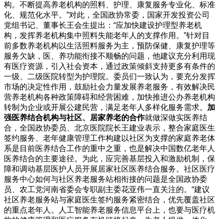
构。不断提高养老机构的照料、护理、康复服务专业化、标准
化、规范化水平。”对此，全国政协常委，国家开发投资公司
党组书记、董事长王会生提出：“应加快建设护理型养老机
构，发挥养老机构集中照料失能老年人的支撑作用。”针对目
前多数养老机构以生活照料服务为主，预防保健、康复护理等
服务欠缺，医、养功能衔接不顺畅的问题，他建议充分利用现
有医疗资源，引入社会资本，通过政策倾斜支持更多有条件的
一级、二级医院转型为护理院。委员们一致认为，要充分发挥
市场的决定性作用，鼓励社会力量发展养老服务，有效解决民
营养老机构各种政策障碍和经营困难，加快推进公办养老机构
转制为企业或开展公建民营，满足老年人多样化服务需求。
加
强医养结合机构与社区、居家养老的合作
就做深做实医养结
合，全国政协委员、北京医院院长王建业表示，整合家庭医生
签约服务、老年健康管理工作构建以社区为支撑的家庭养老体
系是目前医养结合工作的重中之重，也是解决中国数亿老年人
医养结合的主要途径。为此，应完善基层投入和激励机制，保
障和调动基层医护人员开展居家社区医养结合服务。社区医疗
服务中心如何与社区养老服务站相衔接的问题是全国政协委
员、农工党河南省委会专职副主委花亚伟一直关注的。“建议
社区养老服务站与家庭医生签约服务紧密结合，优先覆盖社区
的重点老年人。人工智能养老服务信息平台上，也要与医疗机