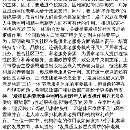
的主体。因此，要通过个税减免、困难家庭补助等形式，对家
庭成员照顾老年人给予政策支持。同时，要弘扬“孝亲敬老”的
传统美德，教育引导人们自觉承担家庭责任，发挥家庭在老年
人生活照料和精神慰藉等方面不可替代的作用。“推进居家社
区机构养老‘三位一体’融合发展，关键是要发挥好社区养老的
枢纽作用。”全国政协人口资源环境委员会副主任任亚平认
为，应明确和压实社区在提供养老服务方面的基本责任，培育
扶持专业化、品牌化、连锁化养老服务机构开展社区居家养老
服务。整合社区卫生、养老服务资源，为居家老年人提供连续
性的医疗和养老服务。全国政协常委、致公党中央副主席、上
海市委会主委张恩迪提出以社区嵌入式养老为基点，链接机构
和居家养老服务，形成养老服务骨干网。支持这一观点的还有
全国政协委员、三胞集团董事长袁亚非，“发展社区嵌入式养
老是构建‘三位一体’养老服务体系的重要抓手，但目前还存在
一些现实问题，希望民政部门和财政部门能给予更多政策支
持。”
发挥机构养老集中照料失能老年人的支撑作用
养老服务
供给 “哑铃形”与养老服务需求“橄榄形”的矛盾，在李世杰看
来：“这反映出市场的结构性失衡，即总体床位数不足与高空
置率并存，老人难以承担机构养老费用和机构营利难并
存。”“三位一体”中，机构养老的作用该如何发挥?对于机构养
老的发展方向，李斌提出：“发展适应多层次需求的养老机