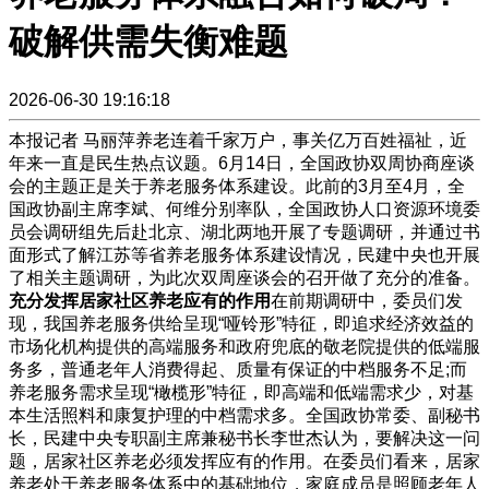
破解供需失衡难题
2026-06-30 19:16:18
本报记者 马丽萍养老连着千家万户，事关亿万百姓福祉，近
年来一直是民生热点议题。6月14日，全国政协双周协商座谈
会的主题正是关于养老服务体系建设。此前的3月至4月，全
国政协副主席李斌、何维分别率队，全国政协人口资源环境委
员会调研组先后赴北京、湖北两地开展了专题调研，并通过书
面形式了解江苏等省养老服务体系建设情况，民建中央也开展
了相关主题调研，为此次双周座谈会的召开做了充分的准备。
充分发挥居家社区养老应有的作用
在前期调研中，委员们发
现，我国养老服务供给呈现“哑铃形”特征，即追求经济效益的
市场化机构提供的高端服务和政府兜底的敬老院提供的低端服
务多，普通老年人消费得起、质量有保证的中档服务不足;而
养老服务需求呈现“橄榄形”特征，即高端和低端需求少，对基
本生活照料和康复护理的中档需求多。全国政协常委、副秘书
长，民建中央专职副主席兼秘书长李世杰认为，要解决这一问
题，居家社区养老必须发挥应有的作用。在委员们看来，居家
养老处于养老服务体系中的基础地位，家庭成员是照顾老年人