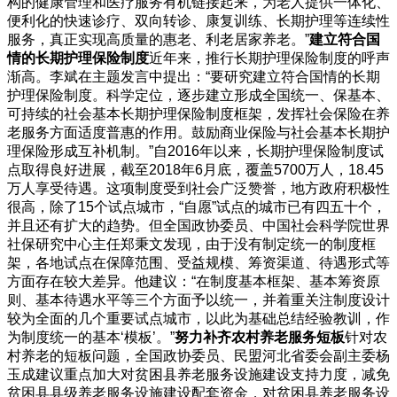
构的健康管理和医疗服务有机链接起来，为老人提供一体化、
便利化的快速诊疗、双向转诊、康复训练、长期护理等连续性
服务，真正实现高质量的惠老、利老居家养老。”
建立符合国
情的长期护理保险制度
近年来，推行长期护理保险制度的呼声
渐高。李斌在主题发言中提出：“要研究建立符合国情的长期
护理保险制度。科学定位，逐步建立形成全国统一、保基本、
可持续的社会基本长期护理保险制度框架，发挥社会保险在养
老服务方面适度普惠的作用。鼓励商业保险与社会基本长期护
理保险形成互补机制。”自2016年以来，长期护理保险制度试
点取得良好进展，截至2018年6月底，覆盖5700万人，18.45
万人享受待遇。这项制度受到社会广泛赞誉，地方政府积极性
很高，除了15个试点城市，“自愿”试点的城市已有四五十个，
并且还有扩大的趋势。但全国政协委员、中国社会科学院世界
社保研究中心主任郑秉文发现，由于没有制定统一的制度框
架，各地试点在保障范围、受益规模、筹资渠道、待遇形式等
方面存在较大差异。他建议：“在制度基本框架、基本筹资原
则、基本待遇水平等三个方面予以统一，并着重关注制度设计
较为全面的几个重要试点城市，以此为基础总结经验教训，作
为制度统一的基本‘模板’。”
努力补齐农村养老服务短板
针对农
村养老的短板问题，全国政协委员、民盟河北省委会副主委杨
玉成建议重点加大对贫困县养老服务设施建设支持力度，减免
贫困县县级养老服务设施建设配套资金，对贫困县养老服务设