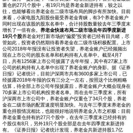
重仓的27只个股中，有19只均是养老金新进持有，较之以
往，也能够看出养老金在二级市场布局的脚步有所加快。目前
来看，小家电股九阳股份最受养老金青睐，有3个养老金账户
同时出现在该股的股东名单中，合计持股数量较去年三季度末
增长了一倍有余。
养老金快速布局二级市场
去年四季度新进
19只个股
养老金对打新市场的“偏爱”投资者已经有目共睹，尽
管如此，投资者仍然期待着养老金在二级市场积极配置。上市
公司2018年年报没有让投资者失望，养老金账户已经频频出
现在上市公司的股东名单和机构持有人名单中。截至4月7
日，共有1256家上市公司披露了去年年报，其中有27家上市
公司的机构持有人名单中出现了养老金账户的身影。据《证券
日报》记者统计，目前沪深两市共有3600多家上市公司，已
经披露2018年年报的仅有三分之一左右，按照这个比例粗略
估算，待全部上市公司年报披露后，养老金账户大概会现身在
70多家上市公司机构投资者名单。而在去年三季度末，所有
沪深两市上市公司中，养老金账户仅重仓了34只个股，养老
金在二级市场的配置速度明显加快。与去年三季度末养老金的
重仓持股情况相比，也能很好地说明养老金入市之积极：目前
养老金重仓持有的27只个股中，在去年三季度末已经持有的
个股仅有8只，另外19只个股全部是在去年四季度末新进持
有。《证券日报》记者统计发现，养老金共新进持股1.7亿