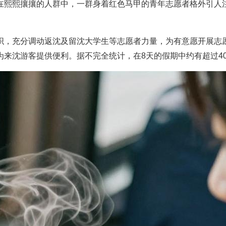
熙熙攘攘的人群中，一群身着红色马甲的青年志愿者格外引人注
，充分调动返沈及留沈大学生等志愿者力量，为有意愿开展志愿
来沈游客提供便利。据不完全统计，在8天的假期中约有超过40