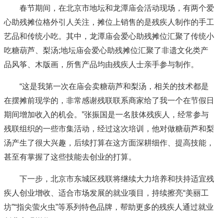
春节期间，在北京市地坛和龙潭庙会活动现场，有两个爱
心助残摊位格外引人关注，摊位上销售的是残疾人制作的手工
艺品和传统小吃。其中，龙潭庙会爱心助残摊位汇聚了传统小
吃糖葫芦、梨汤;地坛庙会爱心助残摊位汇聚了非遗文化类产
品风筝、木版画，所售产品均由残疾人士亲手参与制作。
“这是我第一次在庙会卖糖葫芦和梨汤，相关的技术都是
在摆摊前现学的，非常感谢残联联系商家给了我一个在节假日
期间增加收入的机会。”张振国是一名肢体残疾人，经常参与
残联组织的一些市集活动，经过这次培训，他对做糖葫芦和梨
汤产生了很大兴趣，后续打算在这方面深耕细作、提高技能，
甚至有掌握了这些技能去创业的打算。
下一步，北京市东城区残联将继续大力培养和扶持适宜残
疾人创业增收、适合市场发展的就业项目，持续擦亮“美丽工
坊”“指尖萤火虫”等系列特色品牌，帮助更多的残疾人通过就业