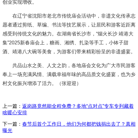
创业实现增收。
在辽宁省沈阳市老北市传统庙会活动中，非遗文化传承志
愿者通过剪纸、草编、书法等技艺展示，让居民和游客近距离
感受到传统文化的魅力。在湖南省长沙市，“烟火长沙 靖港大
集”2025新春庙会上，糖画、湘绣、扎染等手工，小钵子甜
酒、靖港八大碗等美食，为游客们带来精彩纷呈的非遗盛宴。
共品山水之美、人文之韵，各地庙会文化为广大市民游客
奉上一场充满风情、满载幸福年味的高品质文化盛宴，也为乡
村文化振兴增添了活力。
（张迎迎）
上一篇：
返岗路竟然能全程免费？多地“点对点”专车专列藏着
啥暖心安排
下一篇：
春节后首个工作日，他们为何都把钱捐出去了？真相
曝光