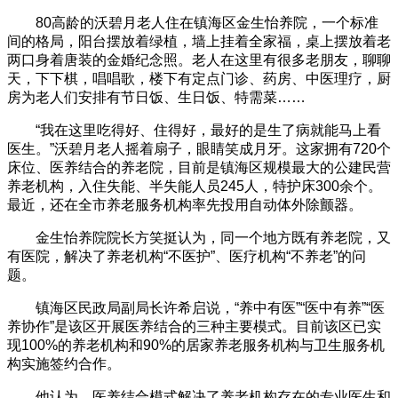
80高龄的沃碧月老人住在镇海区金生怡养院，一个标准
间的格局，阳台摆放着绿植，墙上挂着全家福，桌上摆放着老
两口身着唐装的金婚纪念照。老人在这里有很多老朋友，聊聊
天，下下棋，唱唱歌，楼下有定点门诊、药房、中医理疗，厨
房为老人们安排有节日饭、生日饭、特需菜……
“我在这里吃得好、住得好，最好的是生了病就能马上看
医生。”沃碧月老人摇着扇子，眼睛笑成月牙。这家拥有720个
床位、医养结合的养老院，目前是镇海区规模最大的公建民营
养老机构，入住失能、半失能人员245人，特护床300余个。
最近，还在全市养老服务机构率先投用自动体外除颤器。
金生怡养院院长方笑挺认为，同一个地方既有养老院，又
有医院，解决了养老机构“不医护”、医疗机构“不养老”的问
题。
镇海区民政局副局长许希启说，“养中有医”“医中有养”“医
养协作”是该区开展医养结合的三种主要模式。目前该区已实
现100%的养老机构和90%的居家养老服务机构与卫生服务机
构实施签约合作。
他认为，医养结合模式解决了养老机构存在的专业医生和