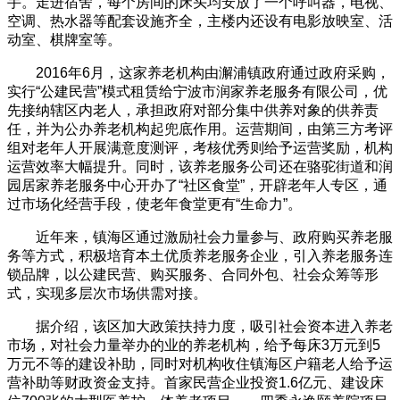
手。走进宿舍，每个房间的床头均安放了一个呼叫器，电视、
空调、热水器等配套设施齐全，主楼内还设有电影放映室、活
动室、棋牌室等。
2016年6月，这家养老机构由澥浦镇政府通过政府采购，
实行“公建民营”模式租赁给宁波市润家养老服务有限公司，优
先接纳辖区内老人，承担政府对部分集中供养对象的供养责
任，并为公办养老机构起兜底作用。运营期间，由第三方考评
组对老年人开展满意度测评，考核优秀则给予运营奖励，机构
运营效率大幅提升。同时，该养老服务公司还在骆驼街道和润
园居家养老服务中心开办了“社区食堂”，开辟老年人专区，通
过市场化经营手段，使老年食堂更有“生命力”。
近年来，镇海区通过激励社会力量参与、政府购买养老服
务等方式，积极培育本土优质养老服务企业，引入养老服务连
锁品牌，以公建民营、购买服务、合同外包、社会众筹等形
式，实现多层次市场供需对接。
据介绍，该区加大政策扶持力度，吸引社会资本进入养老
市场，对社会力量举办的业的养老机构，给予每床3万元到5
万元不等的建设补助，同时对机构收住镇海区户籍老人给予运
营补助等财政资金支持。首家民营企业投资1.6亿元、建设床