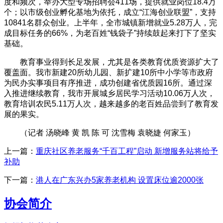
度和频次，举办大型专场招聘会411场，提供就业岗位18.4万
个；以市级创业孵化基地为依托，成立“江海创业联盟”，支持
10841名群众创业。上半年，全市城镇新增就业5.28万人，完
成目标任务的66%，为老百姓“钱袋子”持续鼓起来打下了坚实
基础。
教育事业得到长足发展，尤其是各类教育优质资源扩大了
覆盖面。我市新建20所幼儿园、新扩建10所中小学等市政府
为民办实事项目有序推进，成功创建省优质园16所。通过深
入推进继续教育，我市开展城乡居民学习活动10.06万人次，
教育培训农民5.11万人次，越来越多的老百姓品尝到了教育发
展的果实。
（记者 汤晓峰 黄 凯 陈 可 沈雪梅 袁晓婕 何家玉）
上一篇：
重庆社区养老服务“千百工程”启动 新增服务站将给予
补助
下一篇：
港人在广东兴办5家养老机构 设置床位逾2000张
协会简介