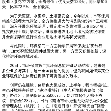
度45.8微克/立方米，全省最低；优良天数133天，同比增加6
天，比率73.5%，全省最高。
为了天更蓝、水更绿、土壤更安全，今年以来，市环保局
精准化治理大气污染，全方位推进大气污染防治594个工程项
目；深入开展水环境治理，排定水污染防治重点项目204项；
扎实做好土壤污染防治，继续推进农用地土壤污染状况详查，
并全面启动重点行业企业用地土壤污染状况调查。
与此同时，环保部门一方面持续开展环保执法“亮剑行
动”，加大环境违法案件处置力度，另一方面又积极创新，深
化推进环保领域改革。
26日，市环保局第二批环保总监培训活动结束，越来越
多企业参与其中，这一全国首创的制度，也为我国如何落实企
业环境保护主体责任提供了可资借鉴的范本。
创新仍在继续，创新也大见成效。上半年，我市积极推进
生态环境损害赔偿，4家企业签订《生态环境损害赔偿（修
复）协议》，缴纳保证金5500万元；签订首起个人赔偿协
议，赔偿金128万元。出台《南通市环境违法失信行为公众监
督管理办法（试行）》，在《南通日报》开设“曝光台”“回音