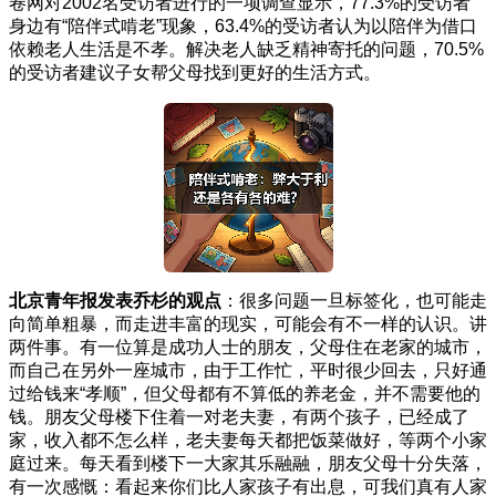
卷网对2002名受访者进行的一项调查显示，77.3%的受访者
身边有“陪伴式啃老”现象，63.4%的受访者认为以陪伴为借口
依赖老人生活是不孝。解决老人缺乏精神寄托的问题，70.5%
的受访者建议子女帮父母找到更好的生活方式。
北京青年报发表乔杉的观点
：很多问题一旦标签化，也可能走
向简单粗暴，而走进丰富的现实，可能会有不一样的认识。讲
两件事。有一位算是成功人士的朋友，父母住在老家的城市，
而自己在另外一座城市，由于工作忙，平时很少回去，只好通
过给钱来“孝顺”，但父母都有不算低的养老金，并不需要他的
钱。朋友父母楼下住着一对老夫妻，有两个孩子，已经成了
家，收入都不怎么样，老夫妻每天都把饭菜做好，等两个小家
庭过来。每天看到楼下一大家其乐融融，朋友父母十分失落，
有一次感慨：看起来你们比人家孩子有出息，可我们真有人家