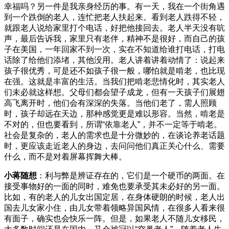
幸福吗？另一件是我亲身经历的事。有一天，我在一个街角遇
到一个跌倒的老人，连忙把老人扶起来。看到老人跌得不轻，
就跟老人说给家里打个电话，好把他接回去。老人半天没有吭
声，最后告诉我，家里只有老伴，精神不是很好，而自己的孩
子在美国，一年回家不到一次，实在不知道给谁打电话，打电
话除了给他们添堵，其他没用。老人讲着讲着动情了：说起来
孩子很优秀，可是还不如孩子很一般，哪怕就是啃老，也比现
在强。这就是丰富的生活。当我们把啃老悲情化时，其实老人
们未必就这样想。父母们都会望子成龙，但有一天孩子们展翅
高飞离开时，他们会有深深的失落。当他们老了，需人照顾
时，孩子却远在天边，那种感觉更是难以形容。当然，啃老是
不对的，但也要看到，所谓“依靠老人”，并不一定等于啃老。
社会是复杂的，老人的需求也是十分微妙的，在谈论养老话题
时，更应该走近老人的身边，去问问他们真正关心什么、需要
什么，而不是对着屏幕挥舞大棒。
小蒋随想
：利与弊是辨证存在的，它们是一个硬币的两面。在
接受事物好的一面的同时，难免也要承受其未必好的另一面。
比如，有的老人的儿女出国定居，在身体硬朗的时候，老人出
国去儿女家小住，由儿女带着领略异国风情，在很多人看来很
有面子，确实也会快乐一阵。但是，如果老人不随儿女移民，