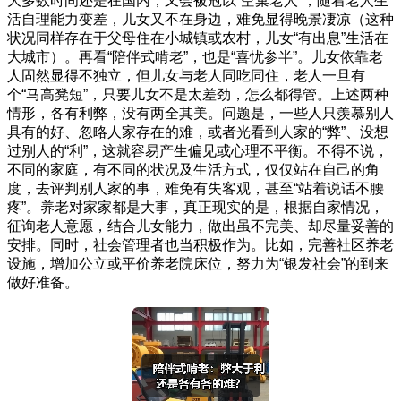
大多数时间还是在国内，又会被冠以“空巢老人”，随着老人生
活自理能力变差，儿女又不在身边，难免显得晚景凄凉（这种
状况同样存在于父母住在小城镇或农村，儿女“有出息”生活在
大城市）。再看“陪伴式啃老”，也是“喜忧参半”。儿女依靠老
人固然显得不独立，但儿女与老人同吃同住，老人一旦有
个“马高凳短”，只要儿女不是太差劲，怎么都得管。上述两种
情形，各有利弊，没有两全其美。问题是，一些人只羡慕别人
具有的好、忽略人家存在的难，或者光看到人家的“弊”、没想
过别人的“利”，这就容易产生偏见或心理不平衡。不得不说，
不同的家庭，有不同的状况及生活方式，仅仅站在自己的角
度，去评判别人家的事，难免有失客观，甚至“站着说话不腰
疼”。养老对家家都是大事，真正现实的是，根据自家情况，
征询老人意愿，结合儿女能力，做出虽不完美、却尽量妥善的
安排。同时，社会管理者也当积极作为。比如，完善社区养老
设施，增加公立或平价养老院床位，努力为“银发社会”的到来
做好准备。