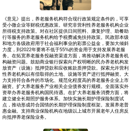
《意见》提出，养老服务机构符合现行政策规定条件的，可享
受小微企业等财税优惠政策。研究非营利性养老服务机构企业
所得税支持政策。对在社区提供日间照料、康复护理、助餐助
行等服务的养老服务机构给予税费减免扶持政策。民政部本级
和地方各级政府用于社会福利事业的彩票公益金，要加大倾斜
力度，到2022年要将不低于55%的资金用于支持发展养老服
务。在拓宽养老服务投融资渠道方面，将推动解决养老服务机
构融资问题。鼓励商业银行探索向产权明晰的民办养老机构发
放资产（设施）抵押贷款和应收账款质押贷款。探索允许营利
性养老机构以有偿取得的土地、设施等资产进行抵押融资。大
力支持符合条件的市场化、规范化程度高的养老服务企业上市
融资。扩大养老服务产业相关企业债券发行规模。全面落实外
资举办养老服务机构国民待遇。在扩大养老服务消费方面，将
建立健全长期照护服务体系。加快实施长期护理保险制度试
点，推动形成符合国情的长期护理保险制度框架。发展养老普
惠金融。支持商业保险机构在地级以上城市开展老年人住房反
向抵押养老保险业务。