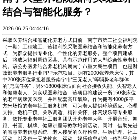
结合与智能化服务？
2026-06-25 04:44:16
采取医养结合和智能化养老方式日前，南宁市第二社会福利院
（一期）工程竣工。该福利院采取医养结合和智能化养老方
式，为群众提供专业化、个性化的养老服务。整个项目建成
后，将成为辐射周边区县、具有示范作用的大型综合性养老机
构。该公办医养结合养老机构属南宁市重大民生项目，也是财
政部养老服务行业PPP示范项目。拥有2000张养老床位，其
中200张床位承担着服务南宁市“三无老人”等弱势老年群体
的“兜底任务”，另外1800张床位面向社会接收失能、失智老人
和健康老人。为实现医养结合，该项目将建设一所150张床位
的老年病康复医院，并且配套高压氧舱。作为拥有4000多平
方米场馆的老年社工服务机构，可为老人提供环境适应、心理
支持、危机干预、关系调适、精神关怀、休闲娱乐等专业服
务。依托专业老年社工服务团队开办老年大学，开展音乐、舞
蹈、书画、棋牌、健康讲座等教学培训活动。同时，借助先进
的智慧养老信息系统，老人接受的医疗检查、生活护理、社工
活动，以及每一天的饮食、运动、娱乐信息都将上传到平台终