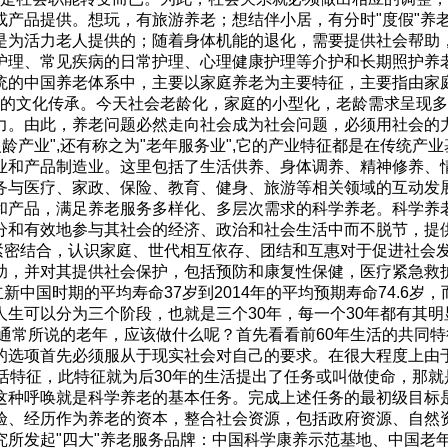
产品提供。想玩，有旅游养老；想结伴小居，有分时"度假"养老
是为活力老人提供的；随着身体机能的退化，需要提供社会帮助
护理、常见疾病的日常护理、心理健康护理等介护和长期照护养
统的中国养老体系中，主要以家庭养老为主要特征，主要指由家
养老的文化传承。今天社会老龄化，家庭的小型化，老龄需求呈现多
力。由此，养老问题必然走向社会成为社会问题，必须用社会的
"银龄产业",还有称之为"老年服务业",它的产业特征都是在传统
业和产品制造业。这里包括了生活供养、身体调养、精神修养、
务与医疗、家政、保险、教育、健身、旅游等相关领域的互动发
和产品，满足养老服务多样化、多层次需求的科学养老。科学养
分和有效地参与其社会的经济、政治和社会生活中而不脱节，提
紧密结合，认识家庭、世代相互依存、团结和互惠对于促进社会发
助，并对其提供社会保护，包括预防和康复性保健，医疗紧急救护
中国时期的平均寿命37岁到2014年的平均预期寿命74.6岁
生可以分为三个阶段，也就是三个30年，每一个30年都有其明
们通常所说的老年，应该做什么呢？首先看看前60年生活的共同
的选项首先必须服从于现实社会对自己的要求。在很大程度上由于
活特征，此特征就为后30年的生活提出了任务或叫做使命，那
这种呼唤就是科学养老的基本任务。完成上述任务的最初级目标
验、经历作为养老的资本，整合社会资源，包括政府资源、自然
究所发起"四大"养老服务品牌：中国科学康养示范基地、中国老