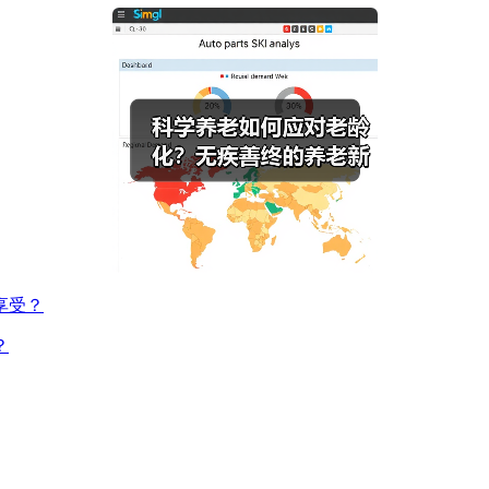
享受？
？