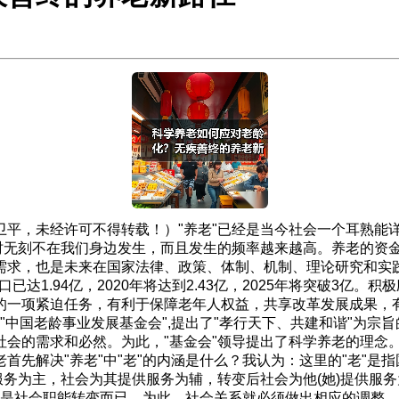
卫平，未经许可不得转载！）"养老"已经是当今社会一个耳熟能
无时无刻不在我们身边发生，而且发生的频率越来越高。养老的资
求，也是未来在国家法律、政策、体制、机制、理论研究和实践
已达1.94亿，2020年将达到2.43亿，2025年将突破3
的一项紧迫任务，有利于保障老年人权益，共享改革发展成果，
了"中国老龄事业发展基金会",提出了"孝行天下、共建和谐"为
会的需求和必然。为此，"基金会"领导提出了科学养老的理念。
先解决"养老"中"老"的内涵是什么？我认为：这里的"老"是
服务为主，社会为其提供服务为辅，转变后社会为他(她)提供服
"只是社会职能转变而已。为此，社会关系就必须做出相应的调整