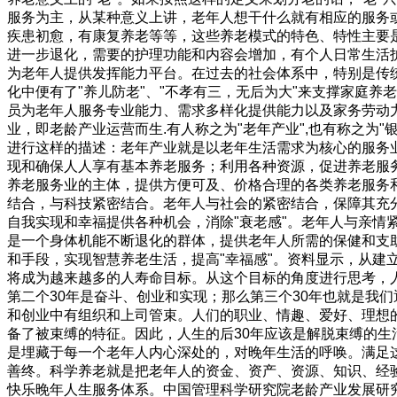
服务为主，从某种意义上讲，老年人想干什么就有相应的服务或
疾患初愈，有康复养老等等，这些养老模式的特色、特性主要
进一步退化，需要的护理功能和内容会增加，有个人日常生活
为老年人提供发挥能力平台。在过去的社会体系中，特别是传
化中便有了"养儿防老"、"不孝有三，无后为大"来支撑家庭
员为老年人服务专业能力、需求多样化提供能力以及家务劳动
业，即老龄产业运营而生.有人称之为"老年产业",也有称之为
进行这样的描述：老年产业就是以老年生活需求为核心的服务
现和确保人人享有基本养老服务；利用各种资源，促进养老服
养老服务业的主体，提供方便可及、价格合理的各类养老服务
结合，与科技紧密结合。老年人与社会的紧密结合，保障其充
自我实现和幸福提供各种机会，消除"衰老感"。老年人与亲情
是一个身体机能不断退化的群体，提供老年人所需的保健和支
和手段，实现智慧养老生活，提高"幸福感"。资料显示，从建立新
将成为越来越多的人寿命目标。从这个目标的角度进行思考，人
第二个30年是奋斗、创业和实现；那么第三个30年也就是我
和创业中有组织和上司管束。人们的职业、情趣、爱好、理想
备了被束缚的特征。因此，人生的后30年应该是解脱束缚的生
是埋藏于每一个老年人内心深处的，对晚年生活的呼唤。满足
善终。科学养老就是把老年人的资金、资产、资源、知识、经
快乐晚年人生服务体系。中国管理科学研究院老龄产业发展研