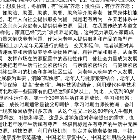
；想夏住北，冬栖南，有"候鸟"养老；慢性病，有疗养养老；
，如助洁、助医、助购、助餐、助急等介助养老；如果身体机能
老。老年人向社会提供服务为辅，就是老有所为，在养老体系中
庭及宗亲为家庭老人提供供养资源，因此，在我国传统的孝道文
样化，家庭已经"无力"承担养老问题，这种无力表现在家庭成
力量来解决养老问题。作为为老年人提供服务和产品的新型产
产业基础上加入老年元素进行的融合、交叉和延伸。笔者试图对其
情趣颐养和亲情滋养等各类物质产品、精神产品和服务。从而实
展；发挥市场在资源配置中的基础性作用，使社会力量成为发展
老要把老年生活与社会紧密结合，与亲情紧密结合，与健康紧密
供终生学习的机会和参与社区生活，为老年人晚年的个人发展、
展极为重要，消除"孤独感"。老年人与健康紧密结合，老年人
等保障，提高"安全感"。与科技紧密结合，利用现代科学技术
，而北欧等一些国家有的已经达到86岁以上。为此，人活到90岁
显的生活任务。第一个30年的生活任务是成长、学习和积累；
特征，成长时期通常是被父母呵护，学习时期由师长教诲，奋斗
现实原因放弃很多东西，从这个意义上说这60年的人生都具
就是释放、补缺和享受。这是从哲学角度对养老提出的需求，也
是让老年晚年生活赋有尊严，终极目标是在有尊严的生活中无疾
资源、科技资源，利用市场机制，制定并实施老龄健康、幸福、
年健康养生示范基地、中国老年康复中心、中国老年用品交易中