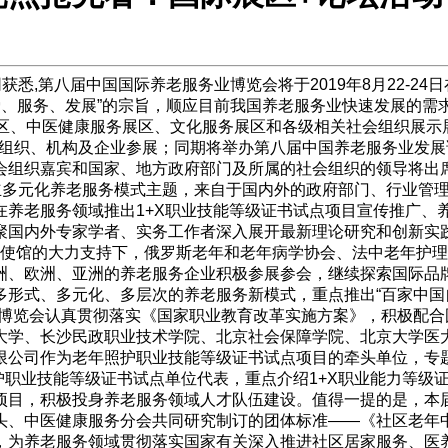
获悉,第八届中国国际养老服务业博览会将于2019年8月22-2
爱、服务、发展”的宗旨，顺应目前我国养老服务业快速发展的
展区、中医健康服务展区、文化服务展区和各级相关社会组织展
社会组织、机构及企业参展；同期将举办第八届中国养老服务业发
组织嘉宾和国家、地方政府部门及所属的社会组织的领导将出席
建立多元化养老服务模式主题，来自于国内外的政府部门、行业管
在养老服务领域推出1+X职业技能等级证书试点项目宣传推广、
聚国内外专家学者、实务工作者深入展开最新理论研究和创新实
华使馆的大力支持下，俄罗斯老年和老年病学协会、法中老年护
洲、欧洲、亚洲的养老服务企业积极参展参会，继续探索国际品
形式、多元化、多层次的养老服务新模式，重点推出“百家中国自
届博览会认真贯彻落实《国家职业教育改革实施方案》，积极配
大学、长沙民政职业技术学院、北京社会保障学院、北京大学医
限公司作为老年照护职业技能等级证书试点项目的牵头单位，专题
护职业技能等级证书试点单位代表，重点介绍1+X职业能力等级
项目，积极投身养老服务领域人才队伍建设。值得一提的是，本届
头、中医健康服务分会共同研究制订的团体标准——《社区老年
，为养老服务领域贯彻落实国家有关深入推进社区居家服务、医