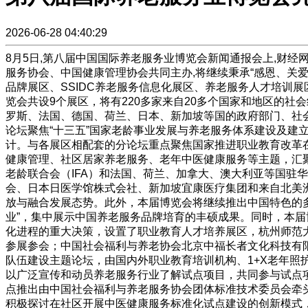
2026-06-28 04:40:29
8月5日,第八届中国国际养老服务业博览会新闻通报会上,财经网
服务协会、中国健康管理协会共同主办,将继续秉承“感恩、关
品牌展区、SSIDC养老服务信息化展区、养老服务人才培训
览会共设9个展区，将有220多家来自20多个国家和地区的
罗斯、法国、德国、荷兰、日本、新加坡等国的政府部门、社会
论坛聚焦“十三五”国家老龄事业发展与养老服务体系建设及
计。与各展区相配套的分论坛重点聚焦国家推进职业教育改革
健康管理、社区居家养老服务、老年中医健康服务等主题，汇
老龄联合会（IFA）和法国、荷兰、加拿大、澳大利亚等国驻
会、日本日医学馆株式会社、新加坡宜康医疗集团和来自北美
放与融合发展态势。此外，本届博览会将继续推出中国特色的多
业”，集中展示中国养老服务品牌培育的丰硕成果。同时，本
化进程的重大决策，设置了职业教育人才培养展区，杭州师范
参展参会；中国社会福利与养老协会北京中福长者文化科技有
队伍建设主题论坛，由国内外职业教育培训机构、1+X老年照
以广泛宣传和动员养老服务行业了解试点项目，共同参与试点
点推出由中国社会福利与养老服务协会团体标准技术委员会牵
积极探讨在社区开展中医健康服务标准化试点建设的创新模式