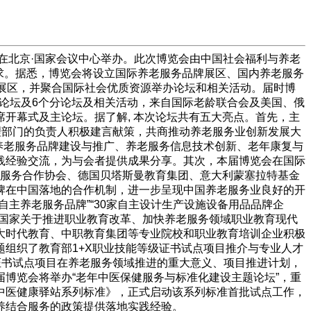
4日在北京·国家会议中心举办。此次博览会由中国社会福利与养老
需求。据悉，博览会将设立国际养老服务品牌展区、国内养老服务
示展区，并聚合国际社会优质资源举办论坛和相关活动。届时博
展论坛及6个分论坛及相关活动，来自国际老龄联合会及美国、俄
开幕式及主论坛。据了解, 本次论坛共有五大亮点。首先，主
理部门的负责人积极建言献策，共商推动养老服务业创新发展大
养老服务品牌建设与推广、养老服务信息技术创新、老年康复与
践经验交流，为与会者提供成果分享。其次，本届博览会在国际
理服务合作协会、德国贝塔斯曼教育集团、意大利蒙塞拉特基金
牌在中国落地的合作机制，进一步呈现中国养老服务业良好的开
主养老服务品牌”“30家自主设计生产设施设备用品品牌企
合国家关于推进职业教育改革、加快养老服务领域职业教育现代
大时代教育、中职教育集团等专业院校和职业教育培训企业积极
组织了教育部1+X职业技能等级证书试点项目推介与专业人才
证书试点项目在养老服务领域推进的重大意义、项目推进计划，
博览会将举办“老年中医保健服务与标准化建设主题论坛”，重
中医健康驿站系列标准》，正式启动该系列标准首批试点工作，
养结合服务的政策提供落地实践经验。