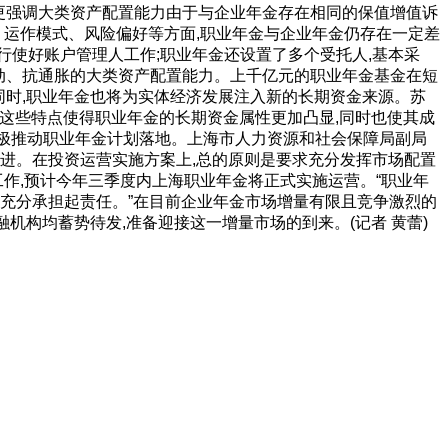
储备。更强调大类资产配置能力由于与企业年金存在相同的保值增值诉
、运作模式、风险偏好等方面,职业年金与企业年金仍存在一定差
要行使好账户管理人工作;职业年金还设置了多个受托人,基本采
波动、抗通胀的大类资产配置能力。上千亿元的职业年金基金在短
同时,职业年金也将为实体经济发展注入新的长期资金来源。苏
。这些特点使得职业年金的长期资金属性更加凸显,同时也使其成
积极推动职业年金计划落地。上海市人力资源和社会保障局副局
进。在投资运营实施方案上,总的原则是要求充分发挥市场配置
工作,预计今年三季度内上海职业年金将正式实施运营。“职业年
人充分承担起责任。”在目前企业年金市场增量有限且竞争激烈的
机构均蓄势待发,准备迎接这一增量市场的到来。(记者 黄蕾)