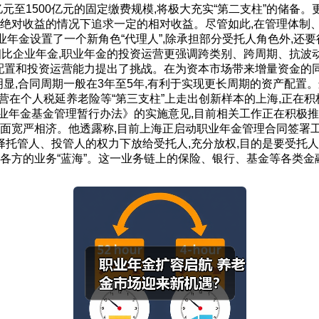
0亿元至1500亿元的固定缴费规模,将极大充实“第二支柱”的
保绝对收益的情况下追求一定的相对收益。尽管如此,在管理体制
职业年金设置了一个新角色“代理人”,除承担部分受托人角色外,还
相比企业年金,职业年金的投资运营更强调跨类别、跨周期、抗
产配置和投资运营能力提出了挑战。在为资本市场带来增量资金的
明显,合同周期一般在3年至5年,有利于实现更长周期的资产配置
营在个人税延养老险等“第三支柱”上走出创新样本的上海,正在
业年金基金管理暂行办法》的实施意见,目前相关工作正在积极推
方面宽严相济。他透露称,目前上海正启动职业年金管理合同签署
托管人、投管人的权力下放给受托人,充分放权,目的是要受托
各方的业务“蓝海”。这一业务链上的保险、银行、基金等各类金融