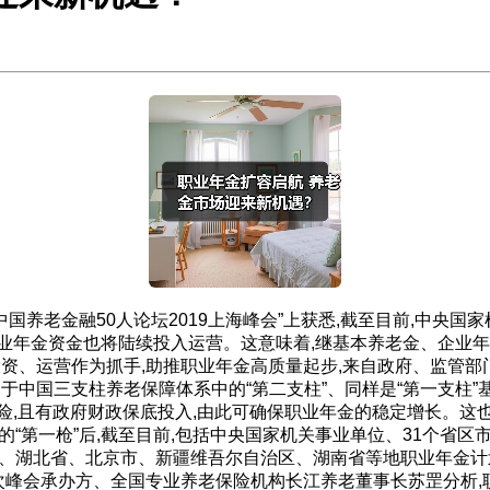
中国养老金融50人论坛2019上海峰会”上获悉,截至目前,中央
业年金资金也将陆续投入运营。这意味着,继基本养老金、企业年
投资、运营作为抓手,助推职业年金高质量起步,来自政府、监管
于中国三支柱养老保障体系中的“第二支柱”、同样是“第一支柱”
险,且有政府财政保底投入,由此可确保职业年金的稳定增长。这也
的“第一枪”后,截至目前,包括中央国家机关事业单位、31个省
省、湖北省、北京市、新疆维吾尔自治区、湖南省等地职业年金计
次峰会承办方、全国专业养老保险机构长江养老董事长苏罡分析,职