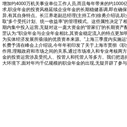
增加约4000万机关事业单位工作人员,而且每年带来的约100
求,职业年金的投资风格延续企业年金的长期稳健基调,即在确
异,有其自身特点。长江养老副总经理(主持工作)徐勇介绍说,
取“多个受托计划、统一收益率”的管理模式。这些属性决定了
期内集中投入运营,无疑对这一庞大资金的“管家们”的长期资
罡认为:“职业年金与企业年金相比,其资金稳定流入的特点更加
为实体经济发展所亟须的优质资本来源。”上海三季度内实施运
长费予清在峰会上介绍说,今年年初印发了关于上海市贯彻《职
作用,理顺政府和市场之间的关系,通过市场准入和专业考核两
金的投资运营涉及受托人、投管人和托管人等多方。我们把选择
大环境下,面对年均千亿规模的职业年金的出现,无疑开辟了参与