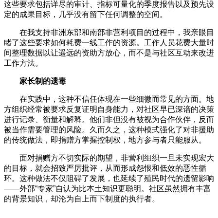
这些要求包括详尽的审计、指标可量化的季度报告以及预先设
定的成果目标，几乎没有留下任何调整的空间。
在我支持非洲东部和南部非营利项目的过程中，我亲眼目
睹了这些要求如何耗费一线工作的资源。工作人员花费大量时
间整理数据以让遥远的资助方放心，而不是与社区互动来改进
工作方法。
家长制的遗毒
在实践中，这种不信任体现在一些细微而常见的方面。地
方组织经常被要求反复证明自身能力，对社区早已深谙的决策
进行记录、衡量和解释。他们非但没有被视为合作伙伴，反而
被当作需要管理的风险。久而久之，这种模式强化了对非援助
的传统做法，即捐赠方掌握控制权，地方参与者只能服从。
面对捐赠方不切实际的期望，非营利组织一旦未实现宏大
的目标，就会招致严厉批评，从而形成怨恨和低效的恶性循
环。这种做法不仅阻碍了发展，也延续了殖民时代的遗留影响
——外部“专家”自认为比本土知识更聪明。社区虽然拥有丰富
的背景知识，却沦为自上而下制度的执行者。