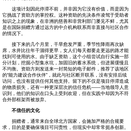
这项计划因此停滞不前，并非因为它没有价值，而是因为
它挑战了资助方的掌控权。这种资助的先决条件凌驾于受助者
知识之上的现象，在非洲的慈善和非营利部门屡见不鲜，尤其
是在国际捐赠方通过远方的中介机构联系而非直接与社区合作
的情况下。
接下来的几个月里，干旱愈发严重，季节性降雨再次缺
席，水井比往年干涸得更早，女人们每天都要走更远的路才能
找到可使用的水。由于缺乏资助，这个小组尝试自行实施一部
分计划，挖掘小型集水坑，加固旧的蓄水系统，但进展缓慢且
不均衡。资助方则发送来一封简短的电子邮件，推荐了该地区
的“能力建设合作伙伴”，就此与社区断开联系，没有安排后续
访问，也没有提供任何其他支持。留下的不仅是项目停滞造成
的物质损失，还有一种更深层次的信任危机——当地领导人意
识到，他们的知识在口头上受到欢迎，但在实践中却因为不符
合外部框架而被放弃。
不信任的文化
捐赠者，通常来自全球北方国家，会施加严格的合规要
求，目的是要确保项目可问责性，但现实中却常常扼杀创新。