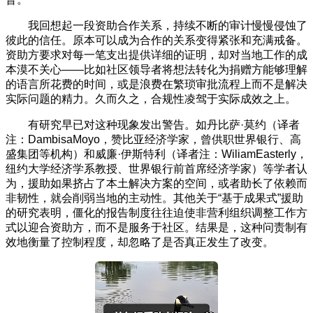
我回想起一段资助合作关系，持续不断的审计慢慢侵蚀了
彼此的信任。原本可以成为合作的关系变得紧张和充满戒备。
资助方要求对每一笔支出提供详细的证明，却对当地工作的成
本漠不关心——比如社区领导者将想法转化为捐赠方能够理解
的语言所花费的时间，或是浪费在繁琐审批流程上而不是解决
实际问题的精力。久而久之，合规性凌驾于实际成效之上。
有研究早已对这种现象发出警告。如丹比萨·莫约（译者
注：DambisaMoyo，赞比亚经济学家，曾供职世界银行、高
盛集团等机构）和威廉·伊斯特利（译者注：WiliamEasterly，
纽约大学经济学系教授、世界银行前首席经济学家）等学者认
为，援助如果挤占了本土解决方案的空间，或者助长了依赖而
非韧性，就会削弱当地的主动性。其他关于“基于成果式”援助
的研究表明，僵化的报告制度往往迫使非营利组织调整工作方
式以迎合资助方，而不是服务于社区。结果是，这种问责制有
效地衡量了控制程度，却忽略了是否真正发生了改变。