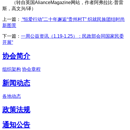
（转自英国AlianceMagazine网站，作者阿弗拉比·普雷
斯，高文兴/译）
上一篇：
“恒爱行动”二十年邂逅“贵州村T” 织就民族团结时尚
新图景
下一篇：
一周公益资讯（1.19-1.25）：民政部会同国家民委
开展“
协会简介
组织架构
协会章程
新闻动态
各地动态
政策法规
通知公告