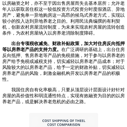
以房融资之时，亦不至于因出售房屋而失去基本居所；允许老
年人以获取居住权这一较低投资方式投资分时度假酒店、异地
房产，避免单一异地购房这一高昂的候鸟式养老方式，实现以
较小的投入达到异地养老之目的。利用民法典编撰的有利契
机，创新农村房屋流转制度，为未来实现农村房屋的流转创造
条件，为农村房屋纳入以房养老消除制度障碍。
出台专项税收减免、财政补贴政策，加大对住房反向抵押
等以房养老产品的支持力度。
在广泛调研的基础上，出台住房
反向抵押、售房养老等产品的免税措施，对于参与以房养老的
房产给予免税或减税支持，切实减轻以房养老产品成本；对于
风险较大的以房养老产品，给予一定的财政补贴，切实减轻以
房养老产品的风险，刺激金融机构开发以房养老产品的积极
性。
我国住房自有化率极高，只要从顶层设计层面设计好针对
房屋的高价值性和弱流通性特点，实现有效融资为目的的以房
养老产品，或是解决养老危机的必由之路。