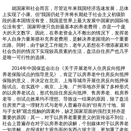
就国家和社会而言，尽管近年来我国经济迅速发展，总体
上实现了小康。但“我国仍处于并将长期处于社会主义初级阶
段的基本国情没有变，我国是世界上最大发展中国家的国际地
位没有变”。国家即便只负担最基本的养老费用，亦是一个庞
大的天文数字。因此，在养老资金入不敷出的情况下，发挥老
年人自身力量筹措补充养老费用，是解决养老困境的一个重要
出路。同时，由于缺乏工作能力，老年人若想在不增添家庭和
社会负担的情况下实现较高质素的生活，盘活自住房产也几乎
是唯一可行性的选择。
2014年中国保监会出台《关于开展老年人住房反向抵押
养老保险试点的指导意见》，肯定了以房养老中住房反向抵押
保险的意义，并决定在北京、上海等城市开展住房反向抵押保
险试点。在实践中，南京、上海、广州等地亦开展了多种形式
的以房养老试点，形式包括住房反向抵押、售房养老、租房养
老等，但试点效果均不理想。导致这一结果的原因，除了盘活
住房资产这一理财方式与老年人普遍存在的“但有方寸地、留
与子女耕”观念抵触的因素外，缺乏国家层面的强烈支持亦是
重要的原因：其一，对于以房养老重要意义的宣传远不到位，
社会上普遍存在对于以房养老的误解，个别媒体对于以房养老
一知半解，在报道时主观负面的东西占据主流，更加重了老年