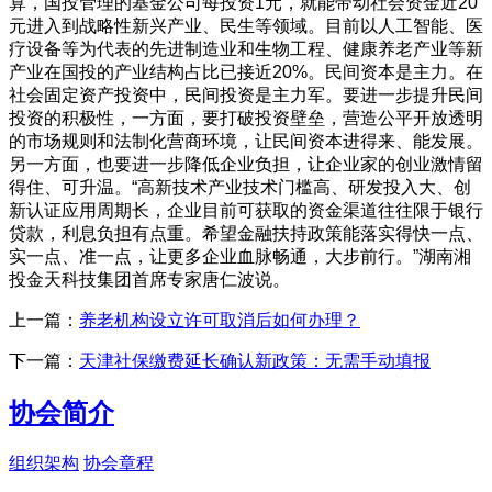
算，国投管理的基金公司每投资1元，就能带动社会资金近20
元进入到战略性新兴产业、民生等领域。目前以人工智能、医
疗设备等为代表的先进制造业和生物工程、健康养老产业等新
产业在国投的产业结构占比已接近20%。民间资本是主力。在
社会固定资产投资中，民间投资是主力军。要进一步提升民间
投资的积极性，一方面，要打破投资壁垒，营造公平开放透明
的市场规则和法制化营商环境，让民间资本进得来、能发展。
另一方面，也要进一步降低企业负担，让企业家的创业激情留
得住、可升温。“高新技术产业技术门槛高、研发投入大、创
新认证应用周期长，企业目前可获取的资金渠道往往限于银行
贷款，利息负担有点重。希望金融扶持政策能落实得快一点、
实一点、准一点，让更多企业血脉畅通，大步前行。”湖南湘
投金天科技集团首席专家唐仁波说。
上一篇：
养老机构设立许可取消后如何办理？
下一篇：
天津社保缴费延长确认新政策：无需手动填报
协会简介
组织架构
协会章程