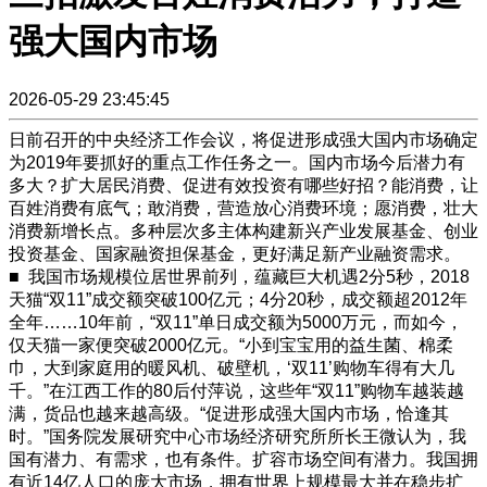
强大国内市场
2026-05-29 23:45:45
日前召开的中央经济工作会议，将促进形成强大国内市场确定
为2019年要抓好的重点工作任务之一。国内市场今后潜力有
多大？扩大居民消费、促进有效投资有哪些好招？能消费，让
百姓消费有底气；敢消费，营造放心消费环境；愿消费，壮大
消费新增长点。多种层次多主体构建新兴产业发展基金、创业
投资基金、国家融资担保基金，更好满足新产业融资需求。
■ 我国市场规模位居世界前列，蕴藏巨大机遇2分5秒，2018
天猫“双11”成交额突破100亿元；4分20秒，成交额超2012年
全年……10年前，“双11”单日成交额为5000万元，而如今，
仅天猫一家便突破2000亿元。“小到宝宝用的益生菌、棉柔
巾，大到家庭用的暖风机、破壁机，‘双11’购物车得有大几
千。”在江西工作的80后付萍说，这些年“双11”购物车越装越
满，货品也越来越高级。“促进形成强大国内市场，恰逢其
时。”国务院发展研究中心市场经济研究所所长王微认为，我
国有潜力、有需求，也有条件。扩容市场空间有潜力。我国拥
有近14亿人口的庞大市场，拥有世界上规模最大并在稳步扩