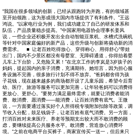
“我国在很多领域的创新，已经从跟跑转为并跑，有的领域甚
至开始领跑，这为形成强大国内市场提供了有利条件。”王远
鸿说。“以家电行业为例，我们成功建立了自己的研发体系和
队伍，产品质量稳步提高。”中国家用电器协会理事长姜风
说，一些企业还积极开发出全自动智能豆浆机、水槽式洗碗机
等针对中国家庭偏好的新产品，这些升级与创新将撬动新的消
费需求。 ■ 让老百姓吃得放心、穿得称心、用得舒心“带娃
出门，国内不少景区都没有母婴室、无障碍通道，你得抬着婴
儿车上下台阶，又危险又累！”在北京工作的李岚是3岁孩子的
妈妈，提起国内的亲子消费，充满期待。她坦言，因为担心服
务设施不完善，很多旅行计划不得不放弃。“爸妈都舍得为孩
子花钱，现在越来越多的商场都开设了儿童乐园，希望今后育
幼、医疗、旅游等服务可以更加完善，让年轻爸妈可以消费得
更放心、更舒心。”要努力满足最终需求，就要让消费者能消
费、敢消费、愿消费——能消费，让百姓消费有底气。王微
说，一方面要通过落实好个人所得税专项附加扣除等政策，调
节收入分配，鼓足钱袋子，让老百姓有底气消费。另一方面，
打消百姓对未来医疗、养老等预期支出较大而不敢消费的顾
虑，要继续提高公共服务水平。敢消费，营造放心消费环
境。“之前在电商平台买裤子，商家宣传买一送一，但后来只