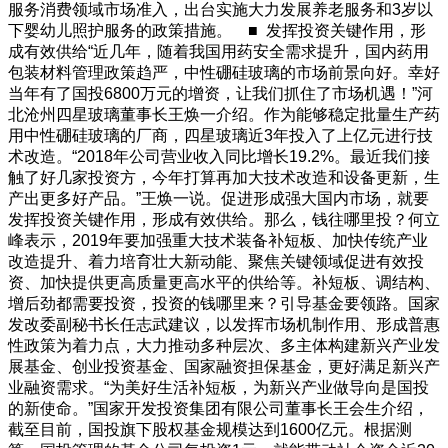
服务消费领域市场准入，出台实施大力发展养老服务和3岁以
下婴幼儿照护服务的政策措施。 ■ 发挥投资关键作用，形
成有效供给“近几年，随着我国用药安全需求提升，国内药用
包装材料管理政策趋严，中性硼硅玻璃的市场前景向好。幸好
当年有了国投6800万元的增资，让我们抓住了市场机遇！”河
北沧州四星玻璃董事长王焕一介绍。作为能够稳定批量生产药
用中性硼硅玻璃的厂商，四星玻璃近3年投入了上亿元进行技
术改造。“2018年公司营业收入同比增长19.2%。最近我们接
触了好几家投资方，今年打算再加大技术改造和设备更新，生
产出更多好产品。”王焕一说。促进形成强大国内市场，就要
发挥投资关键作用，形成有效供给。那么，钱往哪里投？何立
峰表示，2019年要加强重大技术装备补短板、加快传统产业
改造提升、着力培育壮大新动能、聚焦关键领域促进有效投
资、加快提供更高质量更高水平的供给等。补短板、调结构、
增后劲都需要投资，投资的钱哪里来？引导基金要领路。国家
发改委副秘书长任志武建议，以发挥市场机制作用、形成普惠
性政策为着力点，大力推动多种层次、多主体构建新兴产业发
展基金、创业投资基金、国家融资担保基金，更好满足新兴产
业融资需求。“为美好生活补短板，为新兴产业做导向是国投
的新使命。”国家开发投资集团有限公司董事长王会生介绍，
截至目前，国投旗下股权基金规模达到1600亿元。根据测