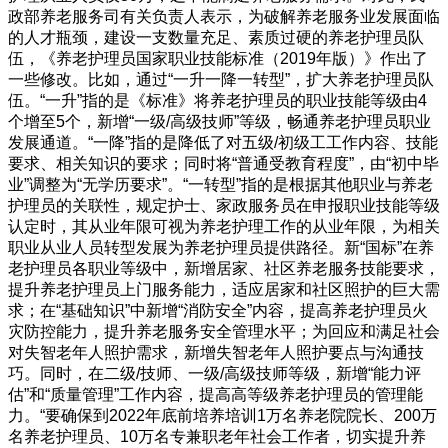
政部养老服务司有关负责人表示，为破解养老服务业发展面临
的人才瓶颈，建设一支数量充足、素质过硬的养老护理员队
伍，《养老护理员国家职业技能标准（2019年版）》作出了
一些修改。比如，通过“一升一降一转型”，扩大养老护理员队
伍。“一升”指的是《标准》将养老护理员的职业技能等级由4
个增至5个，新增“一级/高级技师”等级，畅通养老护理员职业
发展通道。“一降”指的是降低了对五级/初级工工作内容、技能
要求、相关知识的要求；同时将“普通受教育程度”，由“初中毕
业”调整为“无学历要求”。“一转型”指的是根据其他职业与养老
护理员的关联性，规定护士、家政服务员在申报职业技能等级
认定时，其从业年限可视为养老护理工作的从业年限，为相关
职业从业人员转型发展为养老护理员提供路径。新“国标”在养
老护理员各职业等级中，新增居家、社区养老服务技能要求，
提升养老护理员上门服务能力，适应居家和社区照护的巨大需
求；在“基础知识”中新增“消防安全”内容，提高养老护理员火
灾防控能力，提升养老服务安全管理水平；为回应和满足社会
对失智老年人照护需求，新增失智老年人照护要点与沟通技
巧。同时，在二级/技师、一级/高级技师等级，新增“能力评
估”和“质量管理”工作内容，提高高等级养老护理员的管理能
力。“要确保到2022年底前培养培训1万名养老院院长、200万
名养老护理员、10万名专兼职老年社会工作者，切实提升养