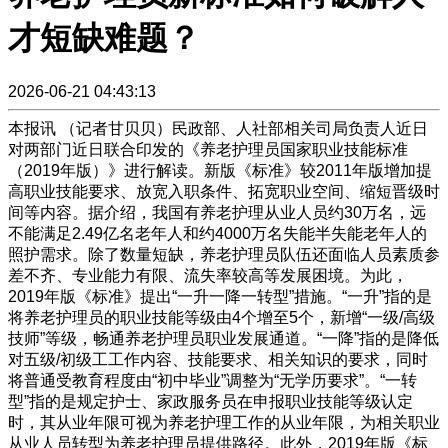
才短缺难题？
2026-06-21 04:43:13
本报讯 （记者甘贝贝）民政部、人社部相关司局负责人近日
对两部门近日联合印发的《养老护理员国家职业技能标准
（2019年版）》进行解读。新版《标准》较2011年版增加提
高职业技能要求、放宽入职条件、拓宽职业空间、缩短晋级时
间等内容。据介绍，我国有养老护理从业人员约30万名，远
不能满足2.49亿名老年人和约4000万名失能半失能老年人的
照护需求。除了数量短缺，养老护理员队伍还面临人员素质参
差不齐、专业能力有限、流失率较高等发展困境。为此，
2019年版《标准》提出“一升一降一转型”措施。“一升”指的是
将养老护理员的职业技能等级由4个增至5个，新增“一级/高级
技师”等级，畅通养老护理员职业发展通道。“一降”指的是降低
对五级/初级工工作内容、技能要求、相关知识的要求，同时
将普通受教育程度由“初中毕业”调整为“无学历要求”。“一转
型”指的是规定护士、家政服务员在申报职业技能等级认定
时，其从业年限可视为养老护理工作的从业年限，为相关职业
从业人员转型为养老护理员提供路径。此外，2019年版《标