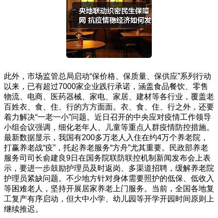
此外，市场监管总局启动“保价格、保质量、保供应”系列行动
以来，已有超过7000家企业践行承诺，涵盖食品餐饮、零售
物流、电商、医药器械、家电、家居、建材等各行业，覆盖老
百姓衣、食、住、行的方方面面。衣、食、住、行之外，还要
着力解决“一老一小”问题。近日召开的中央应对疫情工作领导
小组会议强调，细化老年人、儿童等重点人群疫情防控措施。
最新数据显示，我国有200多万老人入住在约4万个养老院，
打赢养老战“疫”，托起养老服务“方舟”尤其重要。民政部养老
服务司司长俞建良9日在国务院联防联控机制新闻发布会上表
示，要进一步鼓励护理员及时返岗、多渠道招聘，缓解养老院
护理员紧缺问题。不少地方针对身体需要照护的低保、低收入
等困难老人，坚持开展居家养老上门服务。当前，全国各地复
工复产有序启动，但大中小学、幼儿园等开学开园时间原则上
继续推迟。