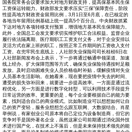
国务院常务会议要求加大对地方财政支持，提高保基本民生保
工资保运转能力。财政部发文要求压实“三保”保障责任，阶段
性提高地方财政资金留用比例，3月1日至6月底，在已核定的
各地当年留用比例基础上统一提高5个百分点。中央财政抓紧
下达对地方各项转移支付预算，增强地方基本民生保障能力。
此外，全国总工会发文要求切实维护职工合法权益。监督企业
履行依法隔离期、医疗期职工工资支付义务，对于企业安排以
灵活方式在家上班的职工，按照正常工作期间的工资收入支付
工资。在兜牢民生底线上，人社部失业保险司司长桂桢6日在
人社部新闻发布会上表示，下一步将通过畅通申领渠道、加速
线上经办、扩大保障范围等方式，确保失业保险待遇按时足额
发放。及时启动困难失业人员价格临时补贴，缓解疫情对失业
人员基本生活影响。在她看来，现在要把疫情中失去的时间、
遭受的损失弥补回来，就要进一步提高效率。一方面是通过流
程优化，另一方面是进行数字化转型，可以利用技术手段提升
日常运营的效率。更重要的是，每个企业要根据自己的能力要
素，找到适合自己的商业模式。比如制造业可以想想如何让自
己的资产变轻，服务业想想怎么跟互联网、大数据结合。肖星
举例说，有家创业公司原本将自己定位为设备制造商，但它的
竞争对手是国外著名企业，虽然这家公司前期通过消化国外技
术进行国产化，在技术上不落后，但是未来保持技术领先的能